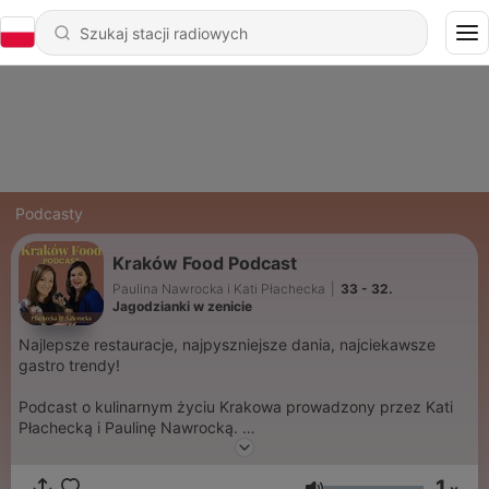
Podcasty
Kraków Food Podcast
Paulina Nawrocka i Kati Płachecka
|
33 - 32.
Jagodzianki w zenicie
Najlepsze restauracje, najpyszniejsze dania, najciekawsze
gastro trendy!
Podcast o kulinarnym życiu Krakowa prowadzony przez Kati
Płachecką i Paulinę Nawrocką.
Różni nas wiele, a łączy - miłość do Krakowa i jedzenia!
Raz w miesiącu spotykamy się przy mikrofonach i rozmawiamy
1