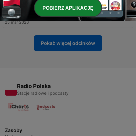
24 kwi 2026
POBIERZ APLIKACJĘ
-
29
28. Wiosenne przesilenie w gastro
25 mar 2026
Pokaż więcej odcinków
Radio Polska
Stacje radiowe i podcasty
Zasoby