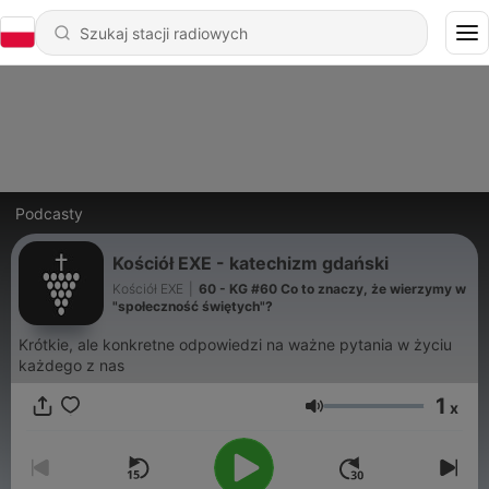
Podcasty
Kościół EXE - katechizm gdański
Kościół EXE
|
60 - KG #60 Co to znaczy, że wierzymy w
"społeczność świętych"?
Krótkie, ale konkretne odpowiedzi na ważne pytania w życiu
każdego z nas
1
x
Głośność