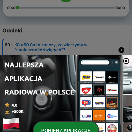
00:00
00:00
Odcinki
-
60
KG #60 Co to znaczy, że wierzymy w
"społeczność świętych"?
18 lut 2026
-
59
KG #59 Czym jest dyscyplina kościelna?
10 lut 2026
-
58
KG #58 Kto powinien brać udział w Wieczerzy
Pańskiej?
03 lut 2026
-
57
KG #57 Co daje nam Wieczerza Pańska?
27 sty 2026
-
56
KG #56 Czym jest Wieczerza Pańska?
POBIERZ APLIKACJĘ