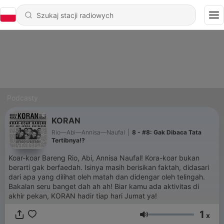
Podcasty
KORAN
Rio—Abi—Annisa—Naufal
|
8 - #8: Gak Dibaca Tata
Tertibnya!?
Koar-koar Bareng Rio, Abi, Annisa Naufal! Kora-koar bukan
berarti gak berfaedah. Isinya masih berisikan faktah, didasari
dari apa yang dilihat oleh matah dan didengar oleh telingah.
Bakalan seru banget dah ah ah! Biar kamu ada aktivitas di
akhir pekan, KORAN hadir tiap hari Jumat ya!
1
x
Głośność