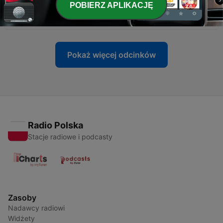
POBIERZ APLIKACJĘ
-
4
#4: Jurnal Komuter Jabodetabek
08 maj 2020
Pokaż więcej odcinków
Radio Polska
Stacje radiowe i podcasty
Zasoby
Nadawcy radiowi
Widżety