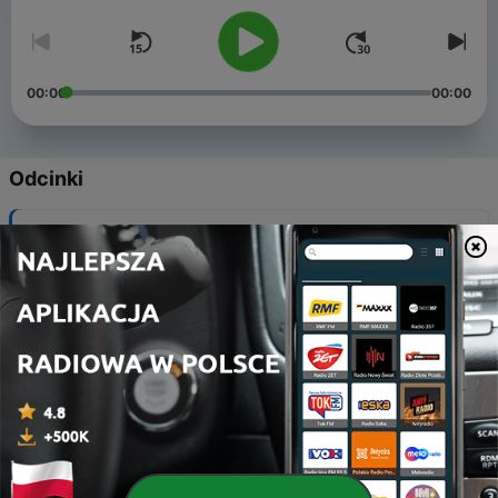
00:00
00:00
Odcinki
-
8
#8: Gak Dibaca Tata Tertibnya!?
02 paź 2020
-
7
#7: Kisah Kasih OSIS MPK
25 wrz 2020
-
6
#6: Sponsor Hari Raya
22 maj 2020
-
5
#5 Intermezzo: Naufal dan Curhatannya
15 maj 2020