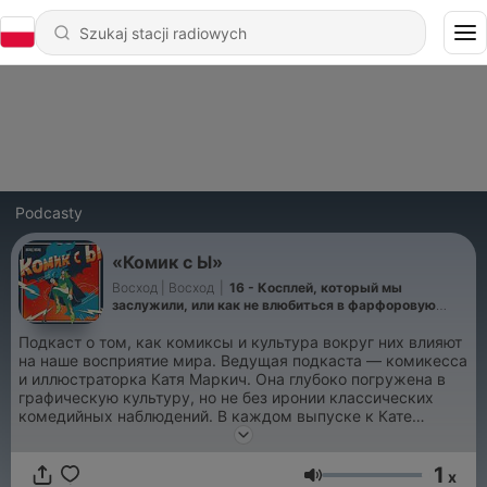
Podcasty
«Комик с Ы»
Восход | Восход
|
16 - Косплей, который мы
заслужили, или как не влюбиться в фарфоровую
куклу
Подкаст о том, как комиксы и культура вокруг них влияют
на наше восприятие мира. Ведущая подкаста — комикесса
и иллюстраторка Катя Маркич. Она глубоко погружена в
графическую культуру, но не без иронии классических
комедийных наблюдений. В каждом выпуске к Кате
приходит гость — комик или человек, погружённый в
комедийную среду. Вместе они говорят о комиксе,
1
который повлиял на мироощущение гостя. Будут еще и
x
Głośność