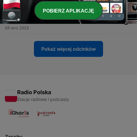
02 paź 2025
POBIERZ APLIKACJĘ
-
12
Птичка и любовь 25+: реальность манги Инио
Асано
09 wrz 2025
Pokaż więcej odcinków
Radio Polska
Stacje radiowe i podcasty
Zasoby