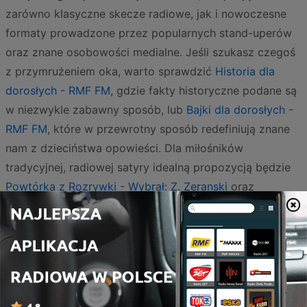
zarówno klasyczne skecze radiowe, jak i nowoczesne
formaty prowadzone przez popularnych stand-uperów
oraz znane osobowości medialne. Jeśli szukasz czegoś
z przymrużeniem oka, warto sprawdzić
Historia dla
dorosłych - RMF FM
, gdzie fakty historyczne podane są
w niezwykle zabawny sposób, lub
Bajki dla dorosłych -
RMF FM
, które w przewrotny sposób redefiniują znane
nam z dzieciństwa opowieści. Dla miłośników
tradycyjnej, radiowej satyry idealną propozycją będzie
Powtórka z Rozrywki - Wybrał: Z. Zeranski
oraz
błyskotliwy i zawsze aktualny
Felieton Tomasza
Olbratowskiego - RMF FM
, który celnie punktuje absurdy
polskiej codzienności.
Nowoczesne podejście do komedii reprezentuje
tajemnicza i wciągająca
Strefa 52 - Strefa 52
, a także