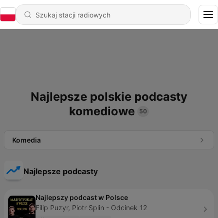
Najlepsze polskie podcasty
komediowe
50
Komedia
Najlepsze podcasty
Najlepszy podcast w Polsce
Filip Puzyr, Piotr Splin - Odcinek 12