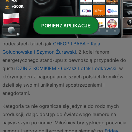
niezwykle popularne audycje typu talk-show o luźnym
charakterze, takie jak
Żarty się skończyły - podcast do
śmiania - M. Łuczak Ł. Chmielowski
. Słuchacze ceniący
POBIERZ APLIKACJĘ
szczere rozmowy o relacjach międzyludzkich podane z
dużą dawką autoironii z pewnością odnajdą się w
podcastach takich jak
CHŁOP I BABA - Kaja
Gołuchowska i Szymon Żurawski
. Z kolei fanom
energetycznego stand-upu z pewnością przypadnie do
gustu
DŻIN Z KOMIKIEM - Łukasz Lotek Lodkowski
, w
którym jeden z najpopularniejszych polskich komików
dzieli się swoimi unikalnymi spostrzeżeniami i
anegdotami.
Kategoria ta nie ogranicza się jedynie do rodzimych
produkcji, dając dostęp do światowego humoru na
najwyższym poziomie. Miłośnicy brytyjskiego poczucia
humoru i satyry politycznej mogą sięgnąć po
Friday