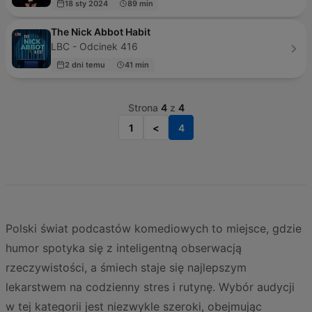
18 sty 2024
89 min
The Nick Abbot Habit
LBC - Odcinek 416
2 dni temu
41 min
Strona
4
z
4
1
<
4
Polski świat podcastów komediowych to miejsce, gdzie
humor spotyka się z inteligentną obserwacją
rzeczywistości, a śmiech staje się najlepszym
lekarstwem na codzienny stres i rutynę. Wybór audycji
w tej kategorii jest niezwykle szeroki, obejmując