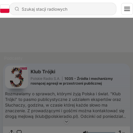
Podcasty
Klub Trójki
Polskie Radio S.A.
|
1035 - Źródła i mechanizmy
rosnącej agresji w przestrzeni publicznej
Rozmawiamy o sprawach, którymi żyją Polska i świat. "Klub
Trójki" to pasmo publicystyczne z udziałem ekspertów oraz
Słuchaczy, godzina, w czasie której każde słowo ma
znaczenie. Z prowadzącymi i gośćmi można kontaktować się
drogą mejlową (klub@polskieradio.pl). Odcinki od poniedziałku
do czwartku. Podcast rotacyjnie prowadzą: Anna Dudzińska,
Anna Kowalczyk, Paulina Wilk, Krzysztof Łoniewski, Michał
1