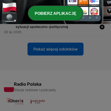
-
1032
Przeciw stereotypom: osoby queerowe z
małych miejscowości
30 lip 2026
POBIERZ APLIKACJĘ
-
1031
Współczesna Szwecja bez mitów. Analiza
sytuacji społeczno-politycznej
28 lip 2026
Pokaż więcej odcinków
Radio Polska
Stacje radiowe i podcasty