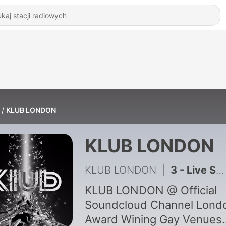
KLUB LONDON
KLUB LONDON
KLUB LONDON
|
3 - Live Set Recorded At Klub by Kerol Garcia London 23 dec 2017
KLUB LONDON @ Official
Soundcloud Channel London's
Award Wining Gay Venues.