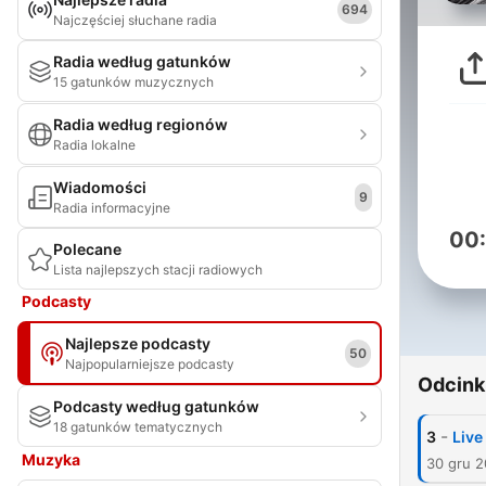
694
Najczęściej słuchane radia
Radia według gatunków
15 gatunków muzycznych
Radia według regionów
Radia lokalne
Wiadomości
9
Radia informacyjne
00
Polecane
Lista najlepszych stacji radiowych
Podcasty
Najlepsze podcasty
50
Najpopularniejsze podcasty
Odcink
Podcasty według gatunków
18 gatunków tematycznych
-
3
Live
Muzyka
30 gru 2