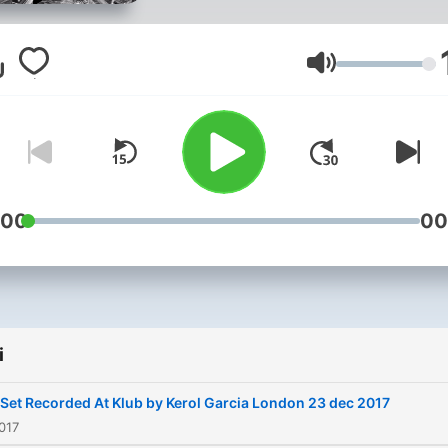
Colour Your Life | #JustBe
Głośność
:00
00
i
 Set Recorded At Klub by Kerol Garcia London 23 dec 2017
017