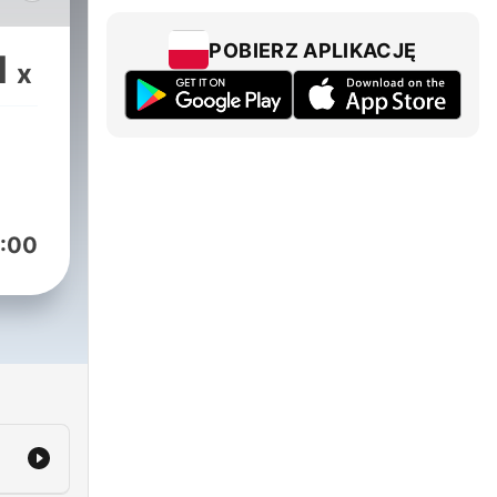
Ku
POBIERZ APLIKACJĘ
1
x
:00