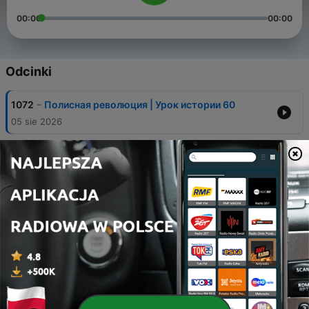
00:00
00:00
Odcinki
-
1072
Полисная революция | Урок истории 60
05 sie 2026
-
1071
Глобус военной истории Мединского: о новом
учебнике
03 sie 2026
-
1070
Гоплитская революция | Урок истории 59
31 lip 2026
-
1069
Битва за Белоруссию: контрудар СССР под
Сенно, начало Витебского сражения | Жуков и
Исаев. 1941
24 lip 2026