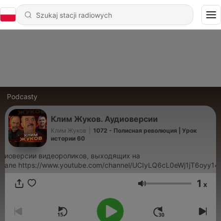
Podcasty
Клим Жуков. Аудиоверсии
Клим Жуков
|
1072 - Полисная революция | Урок
истории 60
удиоверсии видеороликов, выходящих на
нале https://www.youtube.com/channel/UCIyLQ6cL0eWj1jT6oyy1
1
x
Głośność