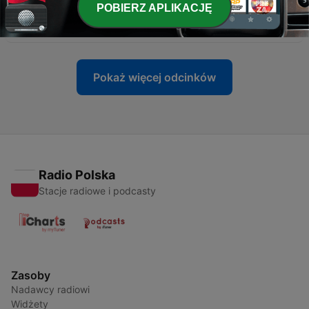
-
1068
Московское вооружённое восстание | Первая
POBIERZ APLIKACJĘ
русская революция № 10
24 lip 2026
Pokaż więcej odcinków
Radio Polska
Stacje radiowe i podcasty
Zasoby
Nadawcy radiowi
Widżety