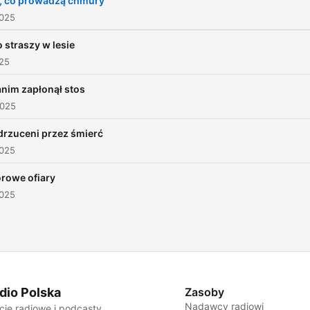
i, co prowadzą chmury
2025
o straszy w lesie
025
anim zapłonął stos
2025
drzuceni przez śmierć
2025
orowe ofiary
2025
dio Polska
Zasoby
Nadawcy radiowi
cje radiowe i podcasty