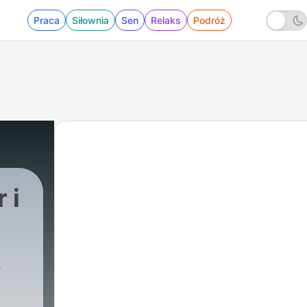
Praca
Siłownia
Sen
Relaks
Podróż
 i