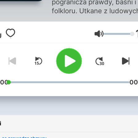
pogranicza prawdy, baśni i
folkloru. Utkane z ludowyc
wierzeń, zapomnianych
notatek etnografów i
Głośność
pożółkłych kart archiwów. 
historie z ust tych, którzy
naprawdę wierzyli.
Opowiedziane na nowo — 
nie odeszły razem z nimi.
Każdy odcinek to osobna
:00
00
klechda. Każda dotyka teg
co przez lata przemilczane
wyparte albo zepchnięte w
cień. Ale nigdy naprawdę n
i
zniknęło.