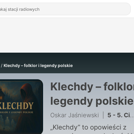
Klechdy – folklor i legendy polskie
Klechdy – folklor
legendy polskie
Oskar Jaśniewski
|
5 - 5. Ci, co prowadzą chmury
„Klechdy” to opowieści z