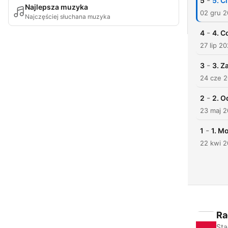
-
5
5. C
Najlepsza muzyka
02 gru 
Najczęściej słuchana muzyka
-
4
4. C
27 lip 2
-
3
3. Z
24 cze 
-
2
2. O
23 maj 
-
1
1. M
22 kwi 
Ra
Sta