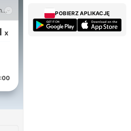
h
POBIERZ APLIKACJĘ
1
x
To
by
:00
o,
,
ie