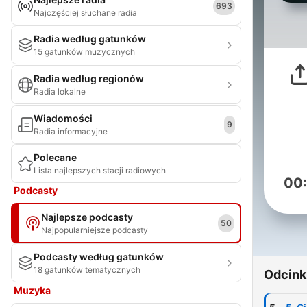
693
Najczęściej słuchane radia
Radia według gatunków
15 gatunków muzycznych
Radia według regionów
Radia lokalne
Wiadomości
9
Radia informacyjne
Polecane
Lista najlepszych stacji radiowych
00
Podcasty
Najlepsze podcasty
50
Najpopularniejsze podcasty
Podcasty według gatunków
18 gatunków tematycznych
Odcink
Muzyka