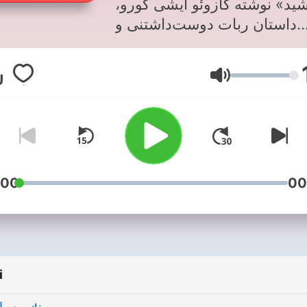
شید» نوشته کازوئو ایشی‌ گورو
داستان ربات دوست‌داشتنی و
بی است که رفتاری متفاوت از
دیگر ربات‌ها دارد. راوی داستان
Głośność
ین ربات است. او در یک مغازه
نار ربات دیگری به نام رزا برای
ش گذاشته شده است. ربات‌ها
صت دارند در مغازه برای مدت
ی پشت ویترین بروند و در آنجا
نتظر بمانند تا خریده شوند. این
:00
00
‌ها برای کودکان ساخته شده‌اند
لارا پشت شیشه منتظر است تا
او را بخرد اما جدای از خریده
برخلاف بقیه ربات‌ها او عاشق
i
است که خیابان را ببیند، دوست
دارد آدم‌ها و پیاده رو را ببیند و