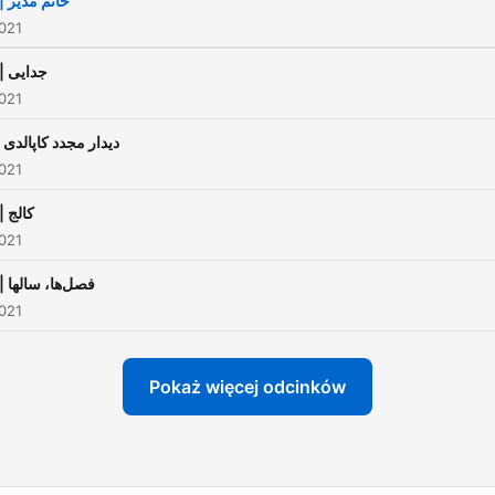
63 | خانم مدیر
د بقیه ربات‌ها چه‌کار می‌کنند و
021
چطور زندگی می‌کنند. r
62 | جدایی
021
61 | دیدار مجدد کاپالدی
021
60 | کالج
021
59 | فصل‌ها، سالها
021
Pokaż więcej odcinków