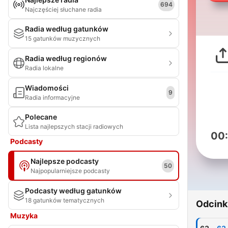
694
Najczęściej słuchane radia
Radia według gatunków
15 gatunków muzycznych
Radia według regionów
Radia lokalne
Wiadomości
9
Radia informacyjne
Polecane
Lista najlepszych stacji radiowych
00
Podcasty
Najlepsze podcasty
50
Najpopularniejsze podcasty
Podcasty według gatunków
18 gatunków tematycznych
Odcink
Muzyka