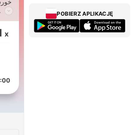
خور،
POBIERZ APLIKACJĘ
جذا
1
x
هم
ک
فرو
فر
کوتاه
م
:00
ربات.
ک
کسی 
شدن 
این 