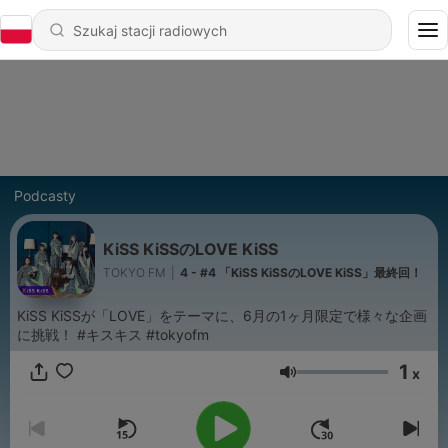
Podcasty
KiSS KiSSのLOVE KiSS
TOKYO FM
|
4 - #4 「KiSS KiSSのLOVE KiSS」最終回！
KiSS KiSSが「LOVE」をテーマに、6月の1ヶ月限定で様々な企画
に挑戦！ #キスキス #tokyofm
1
x
Głośność