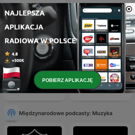
FG MIX
ERIC PRYDZ – EPIC RADIO
POBIERZ APLIKACJĘ
Trance Planet
ATB Music
Międzynarodowe podcasty: Muzyka