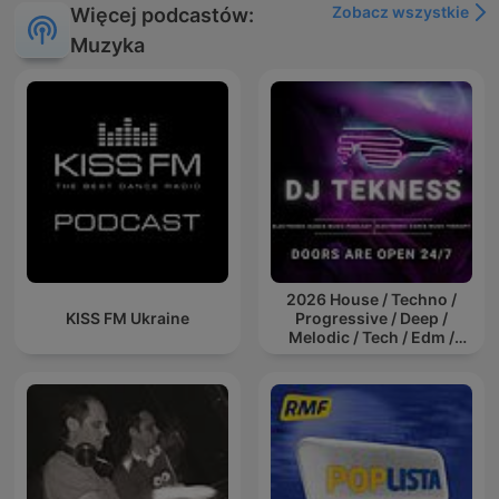
Zobacz wszystkie
Więcej podcastów:
Muzyka
2026 House / Techno /
KISS FM Ukraine
Progressive / Deep /
Melodic / Tech / Edm /
Afro / ibiza DJ Mix / Set /
Podcast / Electronic
Dance Musi