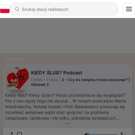
Podcasty
KIEDY ŚLUB? Podcast
CANAL+ Polska
|
3 - Czy do związku trzeba dorosnąć? |
Odcinek 3
Kiedy ślub? Kiedy dzieci? Kiedy przestaniecie się wygłupiać?
Kto z nas nigdy tego nie słyszał... W nowym podcaście Marta
Niedźwiecka, Natalia Kusiak i Piotr Białasiewicz postarają się
rozwikłać serialowe wątki oraz spojrzeć na problemy
związkowe, randkowe i nie tylko, pokolenia dzisiejszych
millennialsów. Serialowi Wanda (Maria Dębska) i Tosiek (Eryk
Kulm jr) to para jak z obrazka. Ale skoro jest tak dobrze, to
1