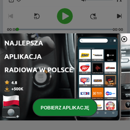
x
czemu jest tak źle? 13 lat związku i w końcu powiedzieli
Głośność
sobie... "sorry... ale nic z tego nie będzie". Co dalej? Nowe
odcinki KIEDY ŚLUB? co piątek w CANAL+ online.
00:00
00:00
Odcinki
-
3
Czy do związku trzeba dorosnąć? | Odcinek 3
25 mar 2024
-
2
Czego obecnie poszukujemy w związkach? |
Odcinek 2
04 mar 2024
-
1
Jak się dobrze rozstać? | Odcinek 1
POBIERZ APLIKACJĘ
15 lut 2024