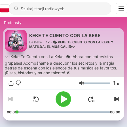
Podcasty
KEKE TE CUENTO CON LA KEKE
La Keke
|
17 - 🎭 KEKE TE CUENTO CON LA KEKE Y
MATILDA: EL MUSICAL 📚✨
✨ ¡Keke Te Cuento con La Keke! 🎭 ¡Ahora con entrevistas
grupales! Acompáñame a descubrir los secretos y la magia
detrás de escena con los elencos de tus musicales favoritos.
¡Risas, historias y mucho talento! 🌟
1
x
Głośność
00:00
00:00