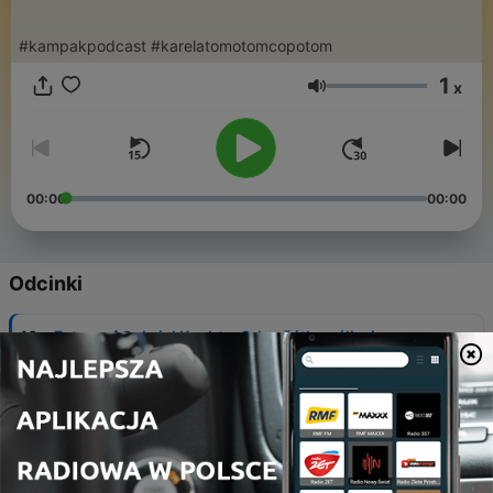
#kampakpodcast #karelatomotomcopotom
1
x
Głośność
00:00
00:00
Odcinki
-
40
Fotograf Gabriel Kuchta: Od začátku války jsem
pochopil výrazy jako hrdinství, svoboda a
nenávist
19 lut 2024
-
39
Když chtějí být lidi vtipní, ptají se, jestli jim doma
neuklidím, říká reprezentantka v curlingu
15 sty 2024