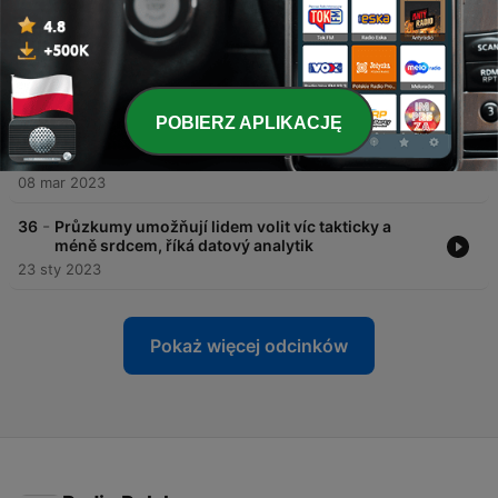
-
38
Svoboda slova neznamená, že si každý může říkat
všechno a všude, říká autor blogu Dnes na
Ukrajině
03 kwi 2023
POBIERZ APLIKACJĘ
-
37
Proč se EU týká nás všech a co předsednictví
přineslo lidem?
08 mar 2023
-
36
Průzkumy umožňují lidem volit víc takticky a
méně srdcem, říká datový analytik
23 sty 2023
Pokaż więcej odcinków