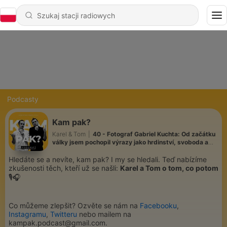
Podcasty
Kam pak?
Karel & Tom
|
40 - Fotograf Gabriel Kuchta: Od začátku
války jsem pochopil výrazy jako hrdinství, svoboda a
nenávist
Hledáte se a nevíte, kam pak? I my se hledali. Teď nabízíme
zkušenosti těch, kteří už se našli:
Karel a Tom o tom, co potom
🎙🎧
Co můžeme zlepšit? Ozvěte se nám na
Facebooku
,
Instagramu
,
Twitteru
nebo mailem na
kampak.podcast@gmail.com.