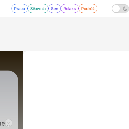
Praca
Siłownia
Sen
Relaks
Podróż
eira