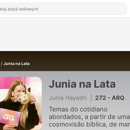
Junia na Lata
Junia na Lata
Junia Hayashi
|
272 - ARQUIVOS JNL: Discipulando através de tradições | Ft. Teo Hayashi
Temas do cotidiano
abordados, a partir de uma
cosmovisão bíblica, de man