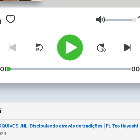
prática, leve e simples.
Głośność
:00
00
i
RQUIVOS JNL: Discipulando através de tradições | Ft. Teo Hayashi
026