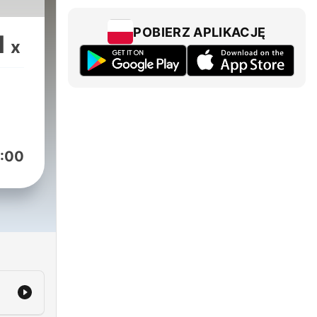
POBIERZ APLIKACJĘ
1
x
:00