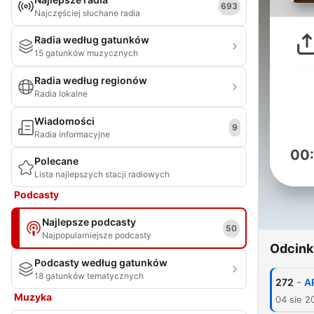
693
Najczęściej słuchane radia
Radia według gatunków
15 gatunków muzycznych
Radia według regionów
Radia lokalne
Wiadomości
9
Radia informacyjne
00
Polecane
Lista najlepszych stacji radiowych
Podcasty
Najlepsze podcasty
50
Najpopularniejsze podcasty
Odcink
Podcasty według gatunków
18 gatunków tematycznych
-
272
A
Muzyka
04 sie 2