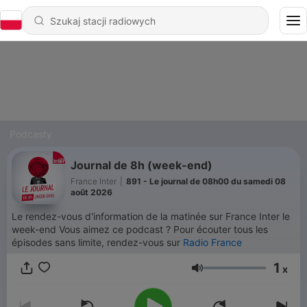
Podcasty
Journal de 8h (week-end)
France Inter
|
891 - Le journal de 08h00 du samedi 08
août 2026
Le rendez-vous d'information de la matinée sur France Inter le
week-end Vous aimez ce podcast ? Pour écouter tous les
épisodes sans limite, rendez-vous sur
Radio France
1
x
Głośność