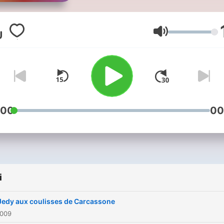
Głośność
:00
00
i
Jedy aux coulisses de Carcassone
2009