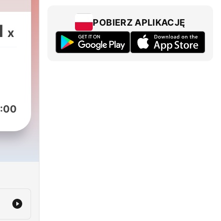
POBIERZ APLIKACJĘ
1
x
:00