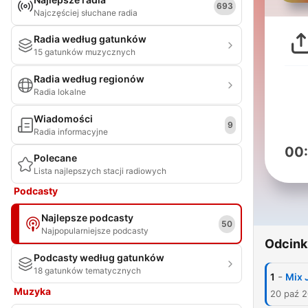
693
Najczęściej słuchane radia
Radia według gatunków
15 gatunków muzycznych
Radia według regionów
Radia lokalne
Wiadomości
9
Radia informacyjne
00
Polecane
Lista najlepszych stacji radiowych
Podcasty
Najlepsze podcasty
50
Najpopularniejsze podcasty
Odcink
Podcasty według gatunków
18 gatunków tematycznych
-
1
Mix 
Muzyka
20 paź 