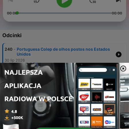
00:00
00:00
Odcinki
-
240
Portuguesa Colep de olhos postos nos Estados
Unidos
30 lip 2026
-
239
Jorge Rebelo de Almeida: “Dá-nos um prazer
tremendo fazermos coisas fora do óbvio”
30 lip 2026
-
238
Portugal entra no primeiro mapa soberano da
Amazon Web Services
23 lip 2026
-
237
Katia Verresen: "Liderança? Converso com CEOs
sobre burnouts e síndrome do impostor"
22 lip 2026