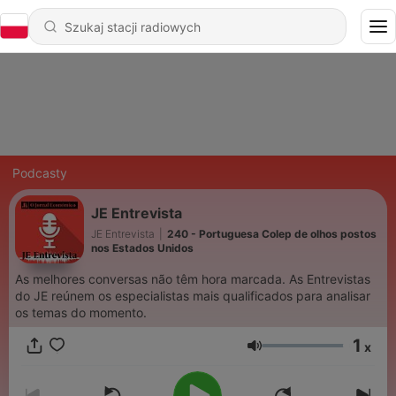
Podcasty
JE Entrevista
JE Entrevista
|
240 - Portuguesa Colep de olhos postos
nos Estados Unidos
As melhores conversas não têm hora marcada. As Entrevistas
do JE reúnem os especialistas mais qualificados para analisar
os temas do momento.
1
x
Głośność