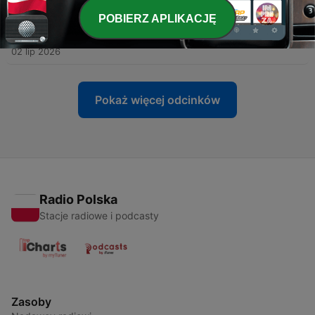
POBIERZ APLIKACJĘ
-
236
José Luís Domingos: "A cultura da não denúncia
ainda faz parte da sociedade angolana"
02 lip 2026
Pokaż więcej odcinków
Radio Polska
Stacje radiowe i podcasty
Zasoby