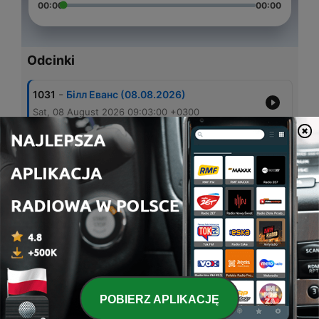
00:00
00:00
Odcinki
-
1031
Білл Еванс (08.08.2026)
Sat, 08 August 2026 09:03:00 +0300
-
1030
Бетті Картер (06.08.2026)
Thu, 06 August 2026 09:03:00 +0300
-
1029
Ніна Сімон (05.08.2026)
Wed, 05 August 2026 09:03:00 +0300
-
1028
Хербі Хенкок (04.08.2026)
Tue, 04 August 2026 09:03:00 +0300
-
1027
Боббі Макферрін (02.08.2026)
Sun, 02 August 2026 09:03:00 +0300
POBIERZ APLIKACJĘ