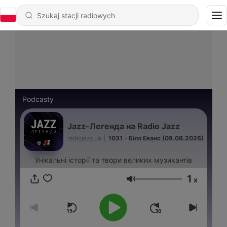
Podcasty
Jazz-Легенда на Radio Jazz
radiojazz.ua
|
1031 - Білл Еванс (08.08.2026)
Унікальні історії та твори великих музикантів
1
x
Głośność