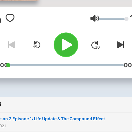
blues, searching for a job, 
through stories, some fun
and some sad.
Głośność
:00
00
i
son 2 Episode 1: Life Update & The Compound Effect
021