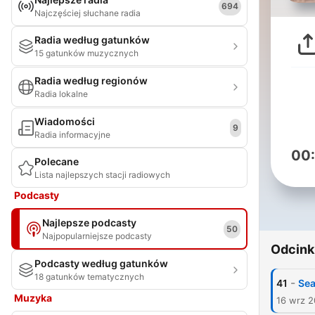
694
Najczęściej słuchane radia
Radia według gatunków
15 gatunków muzycznych
Radia według regionów
Radia lokalne
Wiadomości
9
Radia informacyjne
00
Polecane
Lista najlepszych stacji radiowych
Podcasty
Najlepsze podcasty
50
Najpopularniejsze podcasty
Odcink
Podcasty według gatunków
18 gatunków tematycznych
-
41
Sea
Muzyka
16 wrz 2