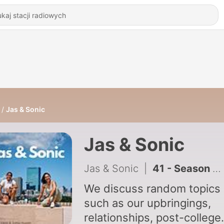
Jas & Sonic
Jas & Sonic
Jas & Sonic
|
41 - Season 2 Episode 1: Life Update & The Compound Effect
We discuss random topics
such as our upbringings,
relationships, post-college