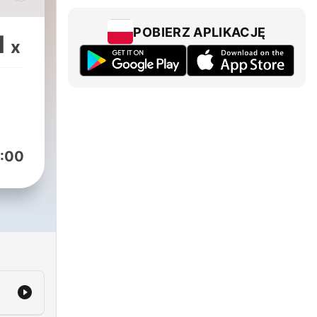
etc.
ny
POBIERZ APLIKACJĘ
1
x
:00