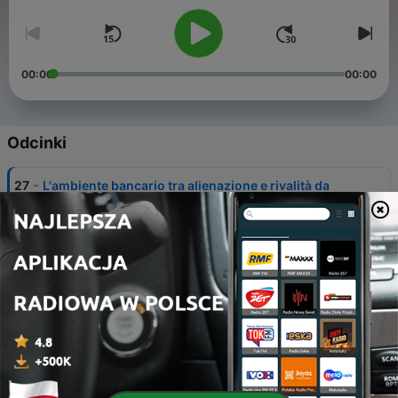
00:00
00:00
Odcinki
-
27
L'ambiente bancario tra alienazione e rivalità da
Una vita di Italo Svevo
19 kwi 2020
-
26
Il delirio di Amalia da Senilità di Italo Svevo
19 kwi 2020
-
25
L'ultimo capitolo della Coscienza di Zeno
19 kwi 2020
-
24
L'ultima sigaretta dalla Coscienza di Zeno di Italo
Svevo