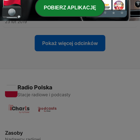
19 kwi 2020
POBIERZ APLIKACJĘ
-
23
Confronto Svevo-Pirandello
23 lut 2019
Pokaż więcej odcinków
Radio Polska
Stacje radiowe i podcasty
Zasoby
Nadawcy radiowi