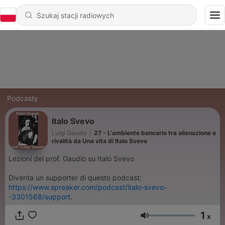
Podcasty
Italo Svevo
Luigi Gaudio
|
27 - L'ambiente bancario tra alienazione e
rivalità da Una vita di Italo Svevo
Lezioni del prof. Gaudio su Italo Svevo
Diventa un supporter di questo podcast:
https://www.spreaker.com/podcast/italo-svevo-
-3301568/support
.
1
x
Głośność