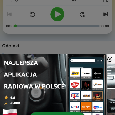
x
другие стали мировыми? Отец Максим помогает
Głośność
разобраться в этих вопросах, разрушает мифы и дает
взвешенный взгляд на сложные темы, опираясь на
исторические источники и научные исследования.
00:00
00:00
Odcinki
-
15
Христианство
09 lut 2025
-
14
Синтоизм
09 lut 2025
-
13
Зороастризм
09 lut 2025
-
12
Китай
09 lut 2025