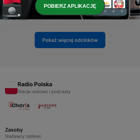
POBIERZ APLIKACJĘ
-
11
Иудаизм
09 lut 2025
Pokaż więcej odcinków
Radio Polska
Stacje radiowe i podcasty
Zasoby
Nadawcy radiowi