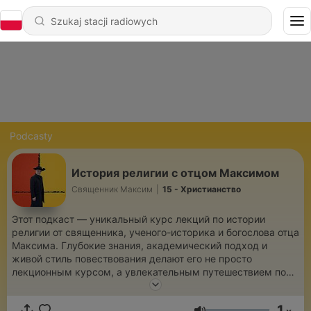
Podcasty
История религии с отцом Максимом
Священник Максим
|
15 - Христианство
Этот подкаст — уникальный курс лекций по истории
религии от священника, ученого-историка и богослова отца
Максима. Глубокие знания, академический подход и
живой стиль повествования делают его не просто
лекционным курсом, а увлекательным путешествием по
страницам религиозной истории. Как формировались
древнейшие верования? Почему одни религии исчезли, а
1