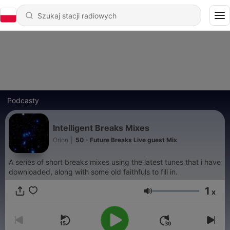
Podcasty
Intelligent Breaks Mixes
Orion
|
50 - Future Breaks Live guest Mix
A series of short breaks mixes using the latest tunes that i have
downloaded, along with some old faithfuls to fill in.
1
x
Głośność