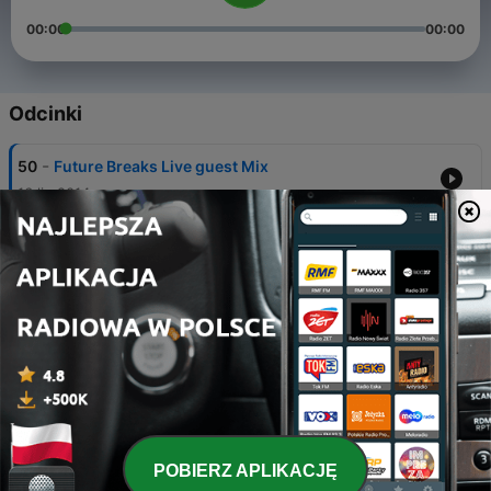
00:00
00:00
Odcinki
-
50
Future Breaks Live guest Mix
16 lip 2014
-
49
Spin me around Mix
05 maj 2014
-
48
One Simple Request Mix
03 mar 2014
-
47
Still Hot Mix
14 lut 2014
-
46
Levitate Mix
POBIERZ APLIKACJĘ
31 sty 2014