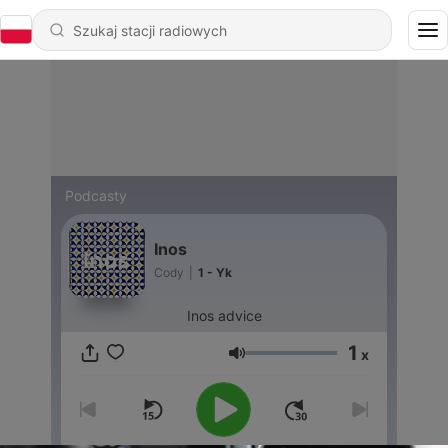
Podcasty
Inos
Cody
|
1 - Yk
Inos advice
1
x
Głośność