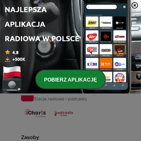
00:00
00:00
Odcinki
-
1
Yk
16 cze 2021
POBIERZ APLIKACJĘ
Radio Polska
Stacje radiowe i podcasty
Zasoby