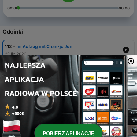
00:00
00:00
Odcinki
-
112
Im Aufzug mit Chan-jo Jun
29 lip 2026
-
111
Im Aufzug mit Angelina Boerger
15 lip 2026
-
110
Im Aufzug mit Jürgen Linnemann & Soraia Da
Costa Batista
01 lip 2026
-
109
Im Aufzug mit Anne Brorhilker
17 cze 2026
-
108
Im Aufzug mit Dana Buchzik
POBIERZ APLIKACJĘ
03 cze 2026