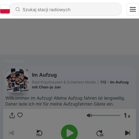
Podcasty
Im Aufzug
Raúl Krauthausen & Schønlein Media
|
112 - Im Aufzug
mit Chan-jo Jun
Willkommen im Aufzug! Alleine Aufzug fahren ist langweilig.
Daher lade ich mir für meine Aufzugfahrten Gäste ein.
1
x
Głośność