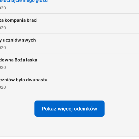
słuchajcie mego głosu
020
ża kompania braci
020
y uczniów swych
020
downa Boża łaska
020
czniów było dwunastu
020
Pokaż więcej odcinków