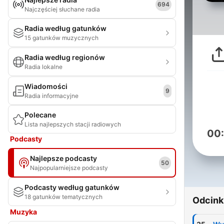
694
Najczęściej słuchane radia
Radia według gatunków
15 gatunków muzycznych
Radia według regionów
Radia lokalne
Wiadomości
9
Radia informacyjne
Polecane
Lista najlepszych stacji radiowych
00
Podcasty
Najlepsze podcasty
50
Najpopularniejsze podcasty
Podcasty według gatunków
18 gatunków tematycznych
Odcink
Muzyka