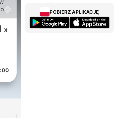
 w
go
POBIERZ APLIKACJĘ
1
x
:00