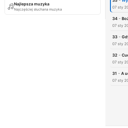
-
35
Wy
Najlepsza muzyka
07 sty 2
Najczęściej słuchana muzyka
-
34
Bo
07 sty 2
-
33
Gd
07 sty 2
-
32
Cu
07 sty 2
-
31
A u
07 sty 2