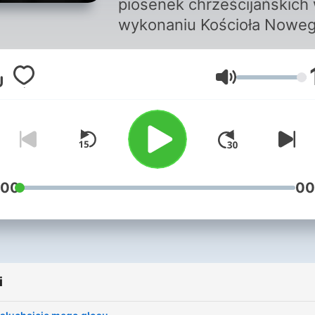
piosenek chrześcijańskich
wykonaniu Kościoła Nowe
Przymierza w Lublinie!
Głośność
:00
00
i