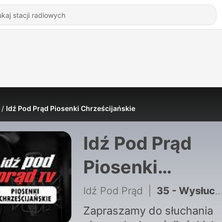
Idź Pod Prąd Piosenki Chrześcijańskie
Idź Pod Prąd
Piosenki
Chrześcijański
Idź Pod Prąd
|
35 - Wysłuchajcie mego głosu
Zapraszamy do słuchania