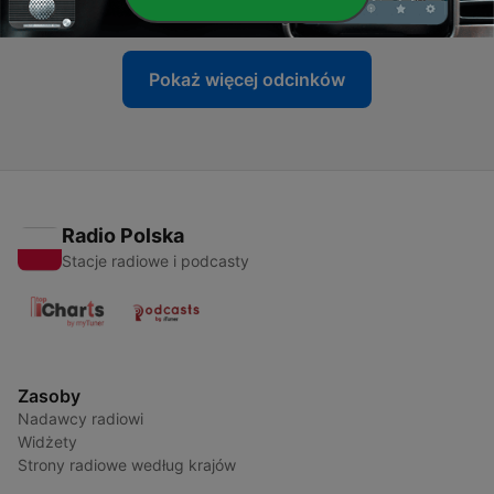
06 sty 2022
Pokaż więcej odcinków
Radio Polska
Stacje radiowe i podcasty
Zasoby
Nadawcy radiowi
Widżety
Strony radiowe według krajów