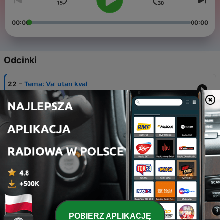
00:00
00:00
Odcinki
-
22
Tema: Val utan kval
03 sie 2022
-
21
Budget, betyg, kulning och boktipz!
12 cze 2022
-
20
Krig, kvinnodag och kulturkvart
08 mar 2022
-
19
Kongressavsnittet 2022
09 lut 2022
-
18
Återföreningen 2022
POBIERZ APLIKACJĘ