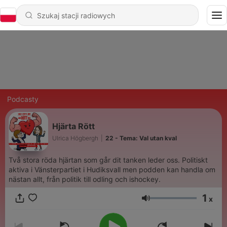
Podcasty
Hjärta Rött
Ulrica Högbergh
|
22 - Tema: Val utan kval
Två stora röda hjärtan som går dit tanken leder oss. Politiskt
aktiva i Vänsterpartiet i Hudiksvall men podden kan handla om
nästan allt, från politik till odling och ishockey.
1
x
Głośność