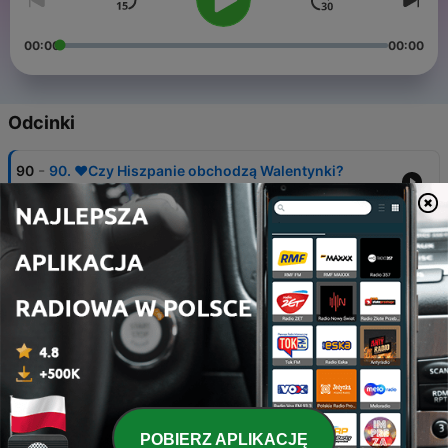
00:00
00:00
Odcinki
-
90
90. ❤️Czy Hiszpanie obchodzą Walentynki?
17 lut 2026
-
89
88.😡Las emociones negativas
23 lis 2025
-
88
87. 🥊 Las opiniones diferentes
05 lis 2025
-
87
86. 🫢Extrovertidos vs. Introvertidos
15 paź 2025
-
86
85. 👤 La personalidad
POBIERZ APLIKACJĘ