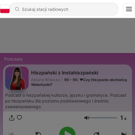
Podcasty
Hiszpański z Instahiszpański
Adriana Wisłocka
|
90 - 90. ❤️Czy Hiszpanie obchodzą
Walentynki?
Podcast o hiszpańskiej kulturze, języku i gramatyce. Podcast
po hiszpańsku dla poziomu podstawowego i średnio
zaawansowanego.
1
x
Głośność