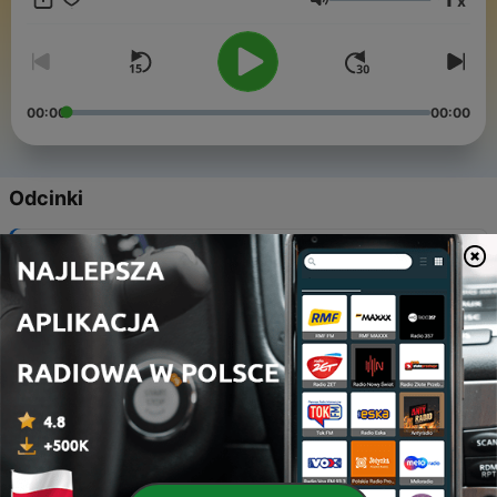
x
naukę; ✨ stawiają na KOMUNIKACJĘ i na codzienny,
Głośność
PRAKTYCZNY hiszpański; ✨ marzą, aby MÓWIĆ po
hiszpańsku na swoich kolejnych wakacjach w Hiszpanii,
Argentynie, Meksyku czy innym kraju hiszpańskojęzycznym.
00:00
00:00
Odcinki
-
53
52. Czy to koniec podcastu?
11 lis 2024
-
52
51. Liczby 100-1000
04 lis 2024
-
51
50. Liczby 20-100
28 paź 2024
-
50
49. Liczby 0-20
14 paź 2024