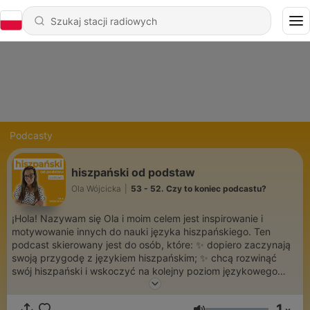
Podcasty
hiszpański od podstaw
Ola Wójcicka
|
53 - 52. Czy to koniec podcastu?
¡Hola! Nazywam się Ola i moim celem jest inspirowanie i
motywowanie innych do nauki języka hiszpańskiego. Ten
podcast skierowany jest do osób, które: ✨ dopiero zaczynają
swoją przygodę z językiem hiszpańskim; ✨ chcą rozwinąć
swój hiszpański i wskoczyć na kolejny poziom językowego
wtajemniczenia; ✨ chcą poznać efektywne sposoby nauki
hiszpańskiego oraz praktyczne narzędzia, które ułatwiają
1