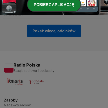
POBIERZ APLIKACJĘ
-
49
48. Jak opisać jedzenie na 8 sposobów?
30 wrz 2024
Pokaż więcej odcinków
Radio Polska
Stacje radiowe i podcasty
Zasoby
Nadawcy radiowi