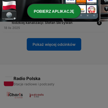
Włókniarek
10 gru 2025
POBIERZ APLIKACJĘ
-
30
Człowiek, który zbudował Łódź od dołu! Ojciec
łódzkiej kanalizacji: Stefan Skrzywan
18 lis 2025
Pokaż więcej odcinków
Radio Polska
Stacje radiowe i podcasty