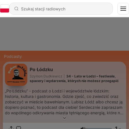
Podcasty
Po Łódzku
Szymon Dudkiewicz
|
34 - Lato w Łodzi – festiwale,
spacery i wydarzenia, których nie możesz przegapić
„Po Łódzku” - podcast o Łodzi i województwie łódzkim:
historia, kultura i gastronomia. Gdzie zjeść, co zwiedzić oraz
zobaczyć w mieście bawełnianym. Lubisz Łódź albo chcesz ją
dopiero poznać, to podcast dla ciebie! Serdecznie zapraszam
do wspólnego odkrywania miasta tętniącego energią, które nie
przestaje zaskakiwać. Każdy nowy odcinek pojawi się w
czwartek o 08:00.
1