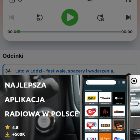
x
Głośność
00:00
00:00
Odcinki
-
34
Lato w Łodzi – festiwale, spacery i wydarzenia,
których nie możesz przegapić
01 lip 2026
-
33
Nowy rok, nowe zmiany – co zmieniam na kanale
w 2026
14 sty 2026
-
32
Ojciec łódzkiej dobroczynności
29 gru 2025
-
31
Kobiety Łodzi. Prawdziwa opowieść w Alei