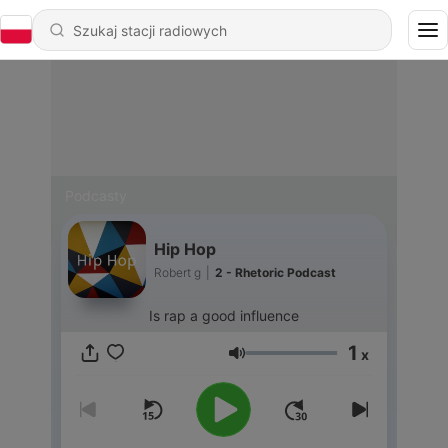
Podcasty
Hip Hop
Robert g
|
2 - Rhetoric Podcast
Is rap a good influence
1
x
Głośność