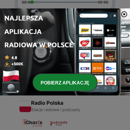
00:00
00:00
Odcinki
-
2
Rhetoric Podcast
03 gru 2019
-
1
Hip Hop (Trailer)
02 gru 2019
POBIERZ APLIKACJĘ
Radio Polska
Stacje radiowe i podcasty