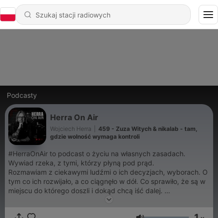
Podcasty
Herra On Air
Wojciech Herra
|
459 - Zuza Witych & nikalab - tam,
gdzie wolność wymaga kontroli
#HerraOnAir to podcast o życiu na własnych zasadach.
Wywiad rzeka, z tymi, którzy płyną pod prąd.
Rozmawiam z ciekawymi ludźmi o ich decyzjach, wyborach. O
tym co ich rozwijało, a co ciągnęło w dół. Co sprawiło, że są w
miejscu do którego doszli i dokąd chcą iść dalej.
Nazywam się Wojciech Herra i moja #SuperPower to wrodzona
1