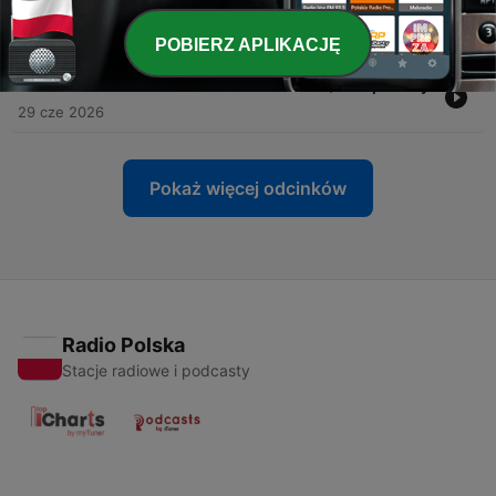
a intencją
03 lip 2026
POBIERZ APLIKACJĘ
-
455
Aleksandra Michalczewska - 10 km/h do prawdy
29 cze 2026
Pokaż więcej odcinków
Radio Polska
Stacje radiowe i podcasty