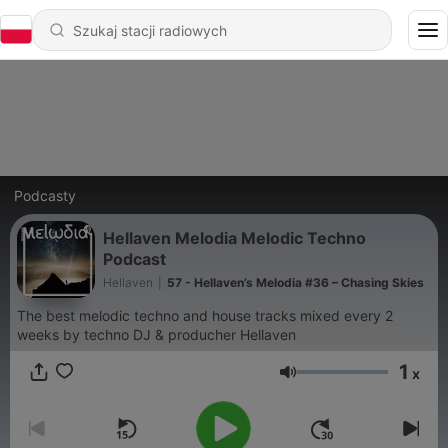
Podcasty
Hellaven Melodia Melodic Techno
Podcast
Hellaven
|
57 - Hellaven’s Melodia #36 – Chasing Skies
The best melodic techno and house tracks mixed every 2
weeks by techno DJ & producher Hellaven
1
x
Głośność