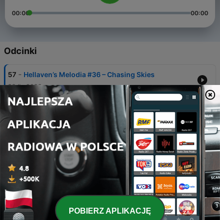
00:00
00:00
Odcinki
-
57
Hellaven’s Melodia #36 – Chasing Skies
20 lis 2020
-
56
Hellaven’s Melodia #35 – The Wolf and the Child
25 paź 2020
-
55
Hellaven’s Melodia #34 – Infinite
26 wrz 2020
-
54
Hellaven’s Melodia #33 – Don’t Call the Valborg
29 sie 2020
-
53
Hellaven’s Melodia #32 – Magic Arpeggio
POBIERZ APLIKACJĘ
15 sie 2020