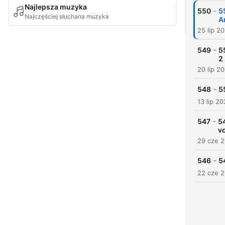
Najlepsza muzyka
-
550
5
Najczęściej słuchana muzyka
A
25 lip 2
-
549
5
2
20 lip 2
-
548
5
13 lip 2
-
547
5
v
29 cze 
-
546
5
22 cze 