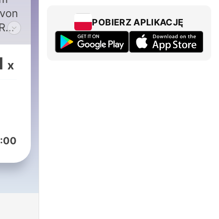
 von
POBIERZ APLIKACJĘ
URG
und
1
x
ags
,
er
:00