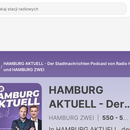
HAMBURG AKTUELL - Der Stadtnachrichten Podcast von Radio
und HAMBURG ZWEI
HAMBURG
AKTUELL - Der
Stadtnachricht
HAMBURG ZWEI
|
550 - 552: "Solidarisch queer. Haltung zeigen – für eine Zukunft ohne Angst!" Die Pride Week 2026
In HAMBURG AKTUELL, d