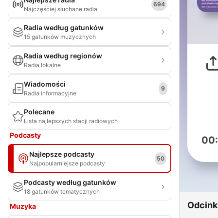
694
Najczęściej słuchane radia
Radia według gatunków
15 gatunków muzycznych
Radia według regionów
Radia lokalne
Wiadomości
9
Radia informacyjne
Polecane
Lista najlepszych stacji radiowych
Podcasty
00
Najlepsze podcasty
50
Najpopularniejsze podcasty
Podcasty według gatunków
18 gatunków tematycznych
Odcink
Muzyka