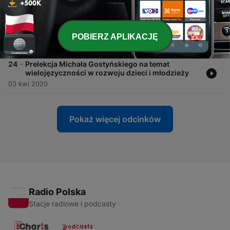
-
25
Jak produktywnie wykorzystać czas podczas
kwarantanny? (livestream / Instagram /
5.04.2020)
POBIERZ APLIKACJĘ
05 kwi 2020
-
24
Prelekcja Michała Gostyńskiego na temat
wielojęzyczności w rozwoju dzieci i młodzieży
03 kwi 2020
Pokaż więcej odcinków
Radio Polska
Stacje radiowe i podcasty