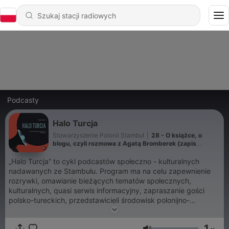
Podcasty
Halo Turcja
Stowarzyszenie Polonii Stambuł
|
28 - O książce, o
blogu, czyli rozmowa z Agatą Bromberek (zapis
livestream 26/04/2020)
„Halo Turcja” to cykl podcastów społeczno - kulturalnych
nadawanych ze Stambułu. Program ma na celu zapewnienie
rozrywki, omawianie bieżących tematów społecznych,
kulturalnych, quasi serwis informacyjny, zapraszanie gości
polsko-tureckich, przedstawicieli środowisk polonijno-
tureckich.
1