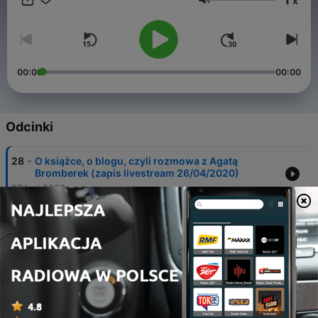
x
Głośność
00:00
00:00
Odcinki
-
28
O książce, o blogu, czyli rozmowa z Agatą
Bromberek (zapis livestream 26/04/2020)
27 kwi 2020
-
27
Polka na wschodzie Turcji i twórczość na kanale
"Kawa po turecku" (YouTube), czyli rozmowa z
Madgaleną Saydamlı
19 kwi 2020
-
26
Belgijska Polonia w Czasie Pandemii (live stream /
Instagram / 12 kwietnia 2020)
13 kwi 2020