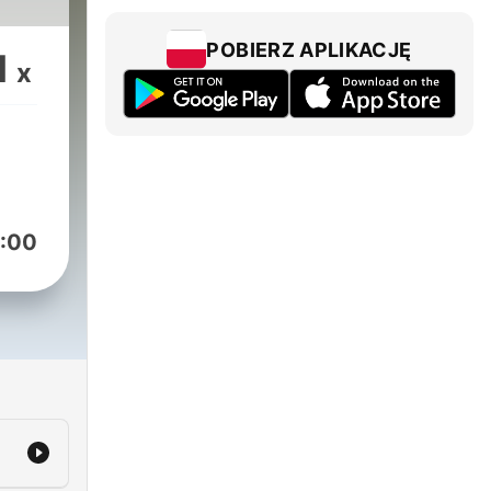
POBIERZ APLIKACJĘ
1
x
:00