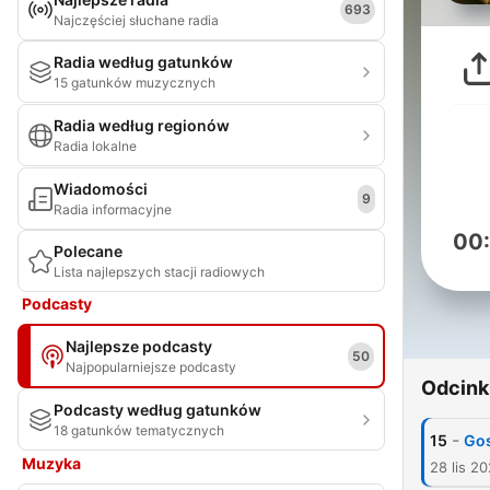
693
Najczęściej słuchane radia
Radia według gatunków
15 gatunków muzycznych
Radia według regionów
Radia lokalne
Wiadomości
9
Radia informacyjne
00
Polecane
Lista najlepszych stacji radiowych
Podcasty
Najlepsze podcasty
50
Najpopularniejsze podcasty
Odcink
Podcasty według gatunków
18 gatunków tematycznych
-
15
Gos
Muzyka
28 lis 2