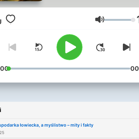
Głośność
:00
00
i
podarka łowiecka, a myślistwo – mity i fakty
025