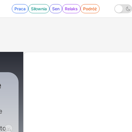
Praca
Siłownia
Sen
Relaks
Podróż
e
e
to,