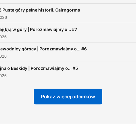
wygodnie, zamknij oczy i w
dowolny odcinek podkastu
 Puste góry pełne historii. Cairngorms
albo jeszcze lepiej - zabier
2026
na szlak!
ej(k)ą w góry | Porozmawiajmy o... #7
2026
ewodnicy górscy | Porozmawiajmy o... #6
2026
na o Beskidy | Porozmawiajmy o... #5
2026
Pokaż więcej odcinków