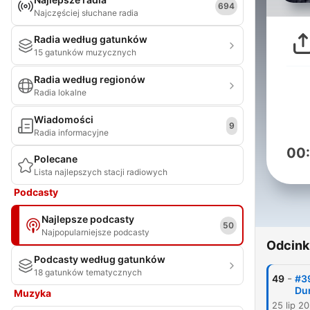
694
Najczęściej słuchane radia
Radia według gatunków
15 gatunków muzycznych
Radia według regionów
Radia lokalne
Wiadomości
9
Radia informacyjne
00
Polecane
Lista najlepszych stacji radiowych
Podcasty
Najlepsze podcasty
50
Najpopularniejsze podcasty
Odcink
Podcasty według gatunków
18 gatunków tematycznych
-
49
#39
Du
Muzyka
25 lip 2