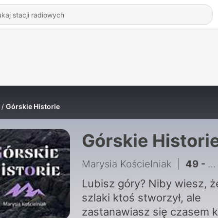
Górskie Historie
Górskie Histori
Marysia Kościelniak
|
49 - #39 Przed Tatrami były Pieniny… O szczawnickich kuracjach i spływie Dunajcem
Lubisz góry? Niby wiesz, ż
szlaki ktoś stworzył, ale
zastanawiasz się czasem k