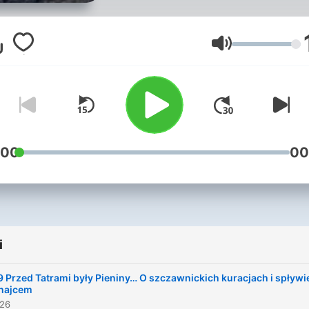
jak i dlaczego? Tu znajdzie
odpowiedzi na te pytania. Mam
na imię Marysia i jestem
Głośność
doktorem nauk
humanistycznych. Od 7 lat
badam górskie tematy w
kulturze, literaturze i histor
podkaście cytuję stare ksią
:00
00
odwołuję się do nauki,
opowiadam o własnych
górskich doświadczeniach.
wszystko, żeby pomóc Ci
i
poznać góry głębiej i czerp
chodzenia po nich większą
 Przed Tatrami były Pieniny… O szczawnickich kuracjach i spływi
przyjemność. Usiądź więc
najcem
026