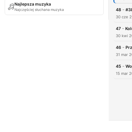
Najlepsza muzyka
-
48
#38
Najczęściej słuchana muzyka
30 cze 
-
47
Kol
30 kwi 
-
46
Prz
31 mar 
-
45
Woj
15 mar 