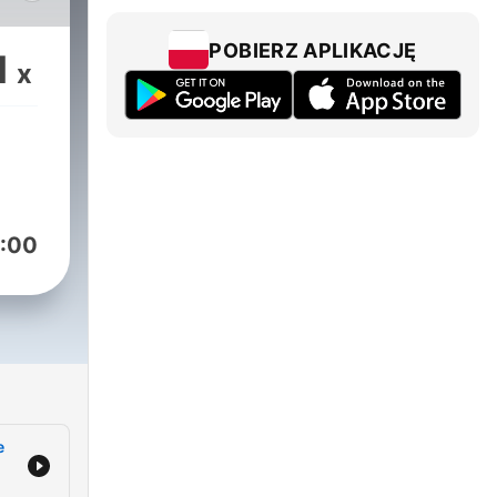
sz
POBIERZ APLIKACJĘ
1
x
ii. W
żki,
:00
 To
ać z
e