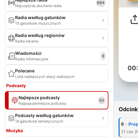
694
Najczęściej słuchane radia
Radia według gatunków
15 gatunków muzycznych
Radia według regionów
Radia lokalne
Wiadomości
9
Radia informacyjne
00
Polecane
Lista najlepszych stacji radiowych
Podcasty
Najlepsze podcasty
50
Najpopularniejsze podcasty
Odcink
Podcasty według gatunków
18 gatunków tematycznych
-
6
Prop
Muzyka
21 cze 2