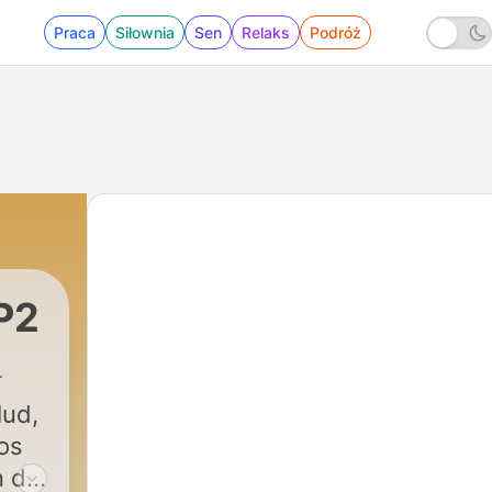
Praca
Siłownia
Sen
Relaks
Podróż
P2
lud,
os
n de