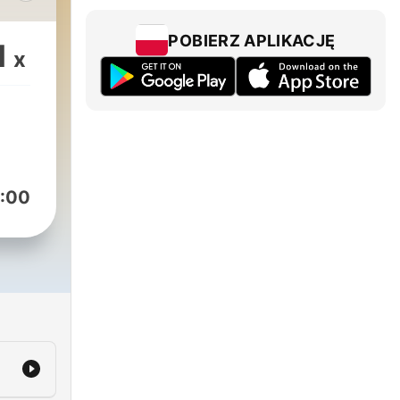
&
ar
POBIERZ APLIKACJĘ
1
x
 el
ismo
ros,
oque
:00
.