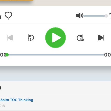
un sencillo enfoque Pride 
Joy, qué permite administr
una clínica y/o hospital con
Głośność
mismo presupuesto y el m
número de colaboradores,
entregando cuidados segu
de calidad y de forma
oportuna los paciente. Enf
:00
00
único y total en el paciente
i
ósito TOC Thinking
018