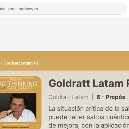
Goldratt Latam P2
Goldratt Latam 
Goldratt Latam
|
6 - Propósito TOC Thinking
La situación crítica de la sa
puede tener saltos cuántic
de mejora, con la aplicació