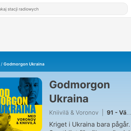
Godmorgon Ukraina
Godmorgon
Ukraina
Kniivilä & Voronov
|
91 - Världens mat blir dyrare när Putin bombar Odessa
Kriget i Ukraina bara pågår.