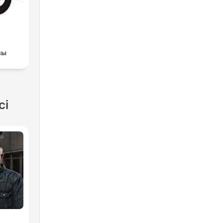
вы
ci