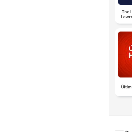
The 
Lawr
Últim