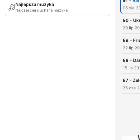
-
91
Vär
Najlepsza muzyka
05 sie 2
Najczęściej słuchana muzyka
-
90
Ukr
29 lip 2
-
89
Fri
22 lip 2
-
88
Där
15 lip 2
-
87
Zel
25 cze 