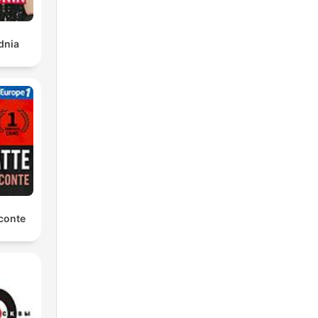
dnia
conte