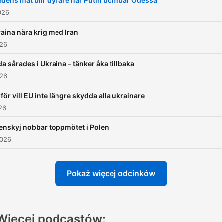
ldens mat blir dyrare när Putin bombar Odessa
026
aina nära krig med Iran
026
da sårades i Ukraina – tänker åka tillbaka
026
för vill EU inte längre skydda alla ukrainare
026
enskyj nobbar toppmötet i Polen
2026
Pokaż więcej odcinków
Więcej podcastów: