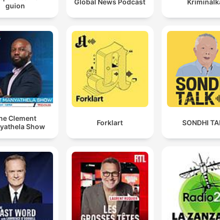
Global News Podcast
Kriminálk
guion
he Clement
Forklart
SONDHI TA
yathela Show