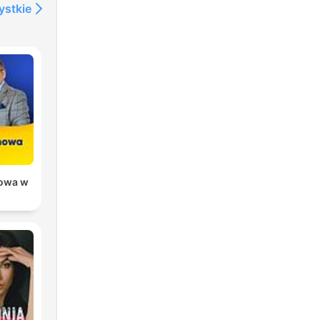
ystkie
owa w