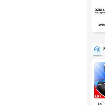
Dzia
La R