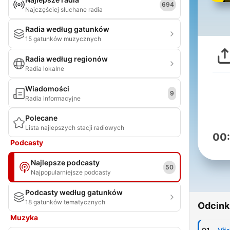
694
Najczęściej słuchane radia
Radia według gatunków
15 gatunków muzycznych
Radia według regionów
Radia lokalne
Wiadomości
9
Radia informacyjne
Polecane
Lista najlepszych stacji radiowych
00
Podcasty
Najlepsze podcasty
50
Najpopularniejsze podcasty
Podcasty według gatunków
18 gatunków tematycznych
Odcink
Muzyka