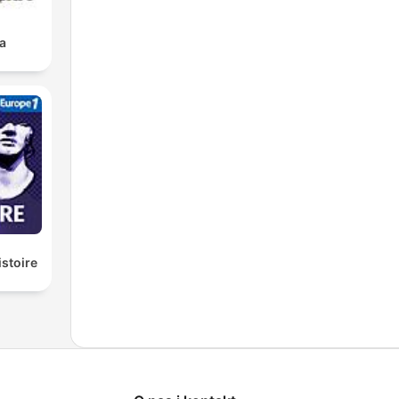
a
istoire