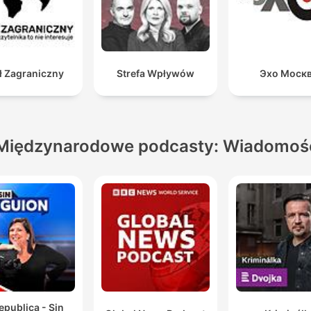
ł Zagraniczny
Strefa Wpływów
Эхо Моск
Międzynarodowe podcasty: Wiadomoś
epublica - Sin