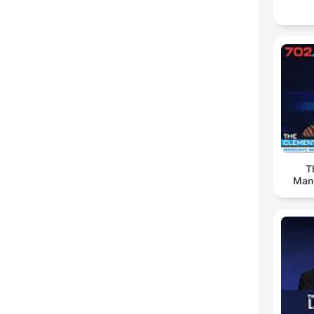
T
Man