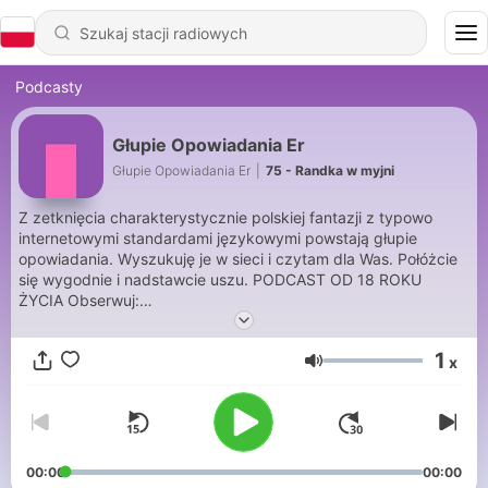
Podcasty
Głupie Opowiadania Er
Głupie Opowiadania Er
|
75 - Randka w myjni
Z zetknięcia charakterystycznie polskiej fantazji z typowo
internetowymi standardami językowymi powstają głupie
opowiadania. Wyszukuję je w sieci i czytam dla Was. Połóżcie
się wygodnie i nadstawcie uszu. PODCAST OD 18 ROKU
ŻYCIA Obserwuj:
https://www.instagram.com/podcast.komediowy/ Wspieraj:
https://podcasters.spotify.com/pod/show/gupie-opowiadania-
1
x
erotyczne/subscribe Współpraca:
Głośność
glupieopowiadaniaerotyczne@gmail.com
00:00
00:00