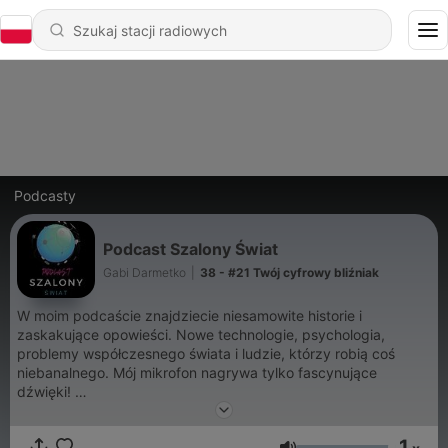
Podcasty
Podcast Szalony Świat
Gabi Darmetko
|
38 - #21 Twój cyfrowy bliźniak
W moim podcaście znajdziecie niesamowite historie i
zaskakujące opowieści. Nowe technologie, psychologia,
problemy współczesnego świata i ludzie, którzy robią coś
niebanalnego. Mój mikrofon nagrywa tylko fascynujące
dźwięki!
Kontakt:
kontakt@produkcjapodcastow.pl
1