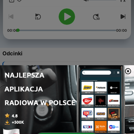
x
Głośność
00:00
00:00
Odcinki
-
38
#21 Twój cyfrowy bliźniak
11 lut 2023
-
37
#20 Fake-Stop! Zatrzymaj się, pomyśl, sprawdź!
16 gru 2022
-
35
#2 Tajemnice z kokpitu czyli rozmowa z pilotem
Dreamlinera część 1
20 wrz 2019
-
34
18# Niszczycielska siła deepfake