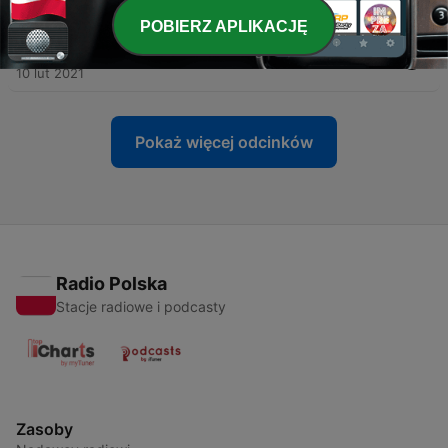
17 lut 2021
POBIERZ APLIKACJĘ
-
33
#17 Historia Nowego Jorku
10 lut 2021
Pokaż więcej odcinków
Radio Polska
Stacje radiowe i podcasty
Zasoby