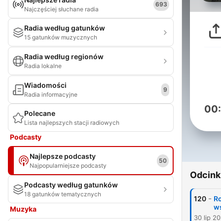
693
Najczęściej słuchane radia
Radia według gatunków
15 gatunków muzycznych
Radia według regionów
Radia lokalne
Wiadomości
9
Radia informacyjne
00
Polecane
Lista najlepszych stacji radiowych
Podcasty
Najlepsze podcasty
50
Najpopularniejsze podcasty
Odcink
Podcasty według gatunków
18 gatunków tematycznych
-
120
Ro
w
Muzyka
30 lip 2