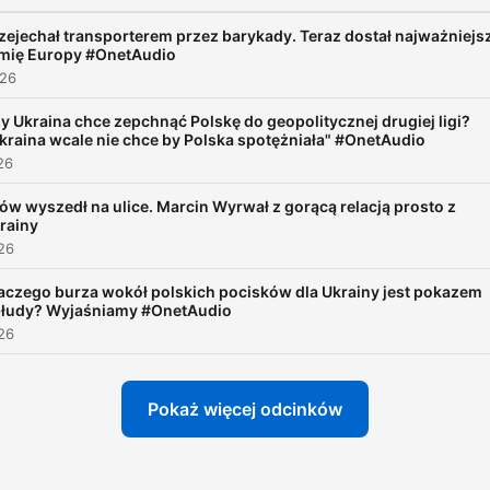
zanurzenia się w nią choćb
chwilę.
zejechał transporterem przez barykady. Teraz dostał najważniejs
mię Europy #OnetAudio
026
y Ukraina chce zepchnąć Polskę do geopolitycznej drugiej ligi?
kraina wcale nie chce by Polska spotężniała" #OnetAudio
26
jów wyszedł na ulice. Marcin Wyrwał z gorącą relacją prosto z
rainy
026
aczego burza wokół polskich pocisków dla Ukrainy jest pokazem
łudy? Wyjaśniamy #OnetAudio
026
Pokaż więcej odcinków