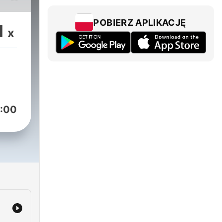
ę na
ów i
POBIERZ APLIKACJĘ
1
x
ają
rach
aktu
:00
ę
ki.
tu
jną,