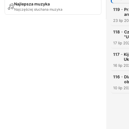
Najlepsza muzyka
-
119
Pr
Najczęściej słuchana muzyka
ar
23 lip 2
-
118
Cz
"U
17 lip 20
-
117
Ki
Uk
16 lip 2
-
116
Dl
ob
10 lip 2