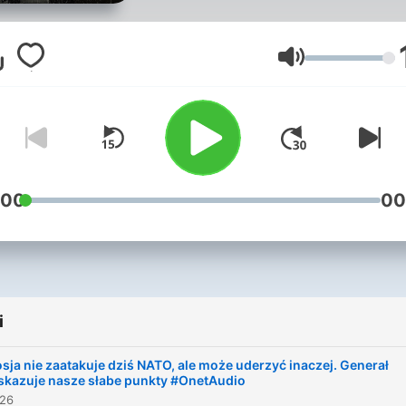
Jego rozmówcy składają si
szerokie spektrum ekspert
praktyków, którzy opowiad
Głośność
o wojnie w wielu jej wymia
– od bezpośredniego kont
z polem walki po szerszy,
międzynarodowy obraz. W
naszych niespokojnych
:00
00
czasach szczególną uwag
zwracamy na kontekst pols
Dużą wartością dla podcas
zawsze są ludzie, którzy
i
osobiście zetknęli się z wo
bo trudno zrozumieć jej
sja nie zaatakuje dziś NATO, ale może uderzyć inaczej. Generał
dynamikę i naturę bez
skazuje nasze słabe punkty #OnetAudio
026