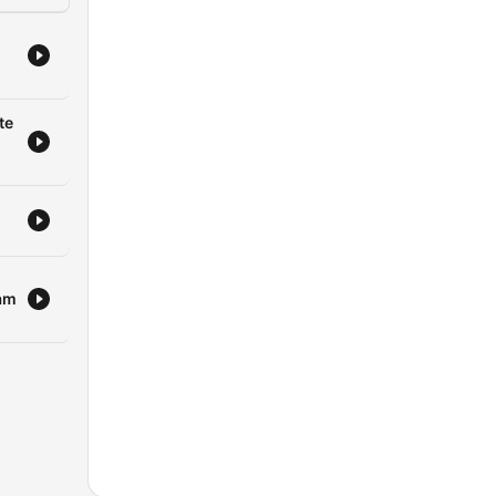
te
eam