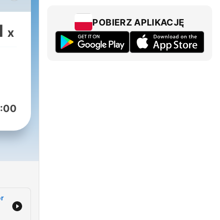
POBIERZ APLIKACJĘ
1
x
:00
or