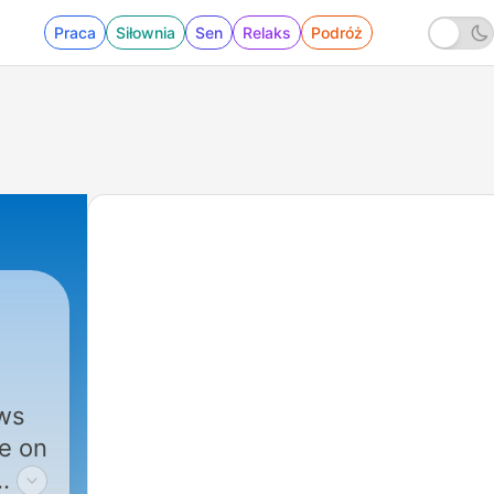
Praca
Siłownia
Sen
Relaks
Podróż
ws
e on