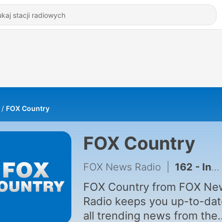
FOX Country
FOX Country
FOX News Radio
|
162 - Independence Fund CEO Uses Personal Experience As Motivation for Improving Assis
FOX Country from FOX Ne
Radio keeps you up-to-dat
all trending news from the