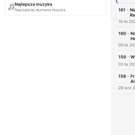
Najlepsza muzyka
-
161
Ni
Najczęściej słuchana muzyka
Re
16 lis 20
-
160
No
He
09 lis 20
-
159
Wh
03 lis 20
-
158
Fr
Ai
28 wrz 