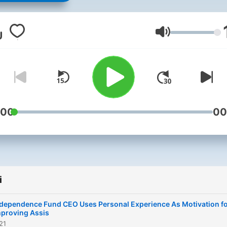
world of country music!
Głośność
:00
00
i
dependence Fund CEO Uses Personal Experience As Motivation f
proving Assis
21