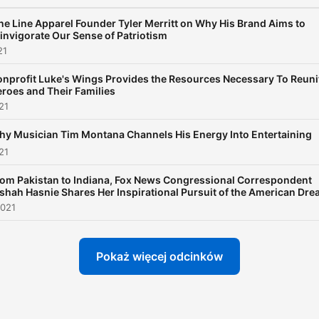
ne Line Apparel Founder Tyler Merritt on Why His Brand Aims to
invigorate Our Sense of Patriotism
21
nprofit Luke's Wings Provides the Resources Necessary To Reuni
roes and Their Families
21
y Musician Tim Montana Channels His Energy Into Entertaining
21
om Pakistan to Indiana, Fox News Congressional Correspondent
shah Hasnie Shares Her Inspirational Pursuit of the American Dr
2021
Pokaż więcej odcinków