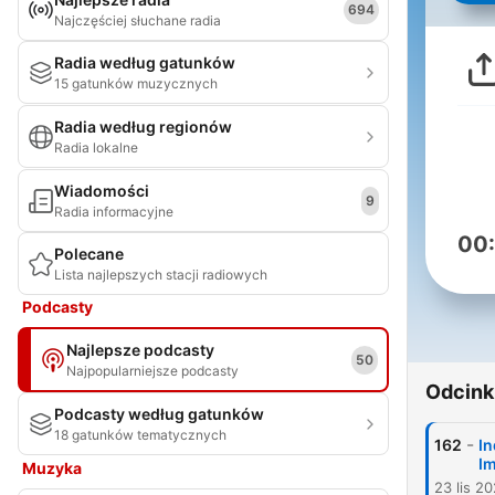
694
Najczęściej słuchane radia
Radia według gatunków
15 gatunków muzycznych
Radia według regionów
Radia lokalne
Wiadomości
9
Radia informacyjne
00
Polecane
Lista najlepszych stacji radiowych
Podcasty
Najlepsze podcasty
50
Najpopularniejsze podcasty
Odcink
Podcasty według gatunków
18 gatunków tematycznych
-
162
In
Im
Muzyka
23 lis 20