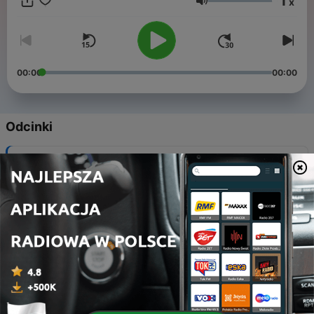
1
x
Głośność
00:00
00:00
Odcinki
-
533
Bóg który się przyjaźni [WW]
31 lip 2026
-
532
Kiedy opłaca się zainwestować wszystko, co
mam [MKW]
06 sie 2026
-
531
Nie wyrywać chwastów [MKW]
26 lip 2026
-
530
Ziarno i gleba [MKW]