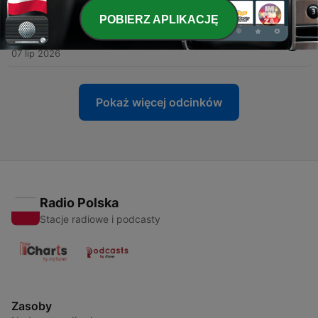
10 lip 2026
POBIERZ APLIKACJĘ
-
529
Nowa strona Footsteps
07 lip 2026
Pokaż więcej odcinków
Radio Polska
Stacje radiowe i podcasty
Zasoby