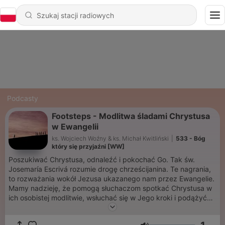
Podcasty
Footsteps - Modlitwa śladami Chrystusa
w Ewangelii
ks. Wojciech Woźny & ks. Michał Kwitliński
|
533 - Bóg
który się przyjaźni [WW]
Poszukiwać Chrystusa, odnaleźć i pokochać Go. Tak św.
Josemaría Escrivá rozumie drogę chrześcijanina. Te nagrania,
to rozważania wokół Jezusa ukazanego nam przez Ewangelie.
Mamy nadzieję, że pomogą słuchaczom spotkać Chrystusa w
ich osobistej modlitwie, wsłuchać się w Jego kroki i podążyć
Jego śladem w codziennym życiu.