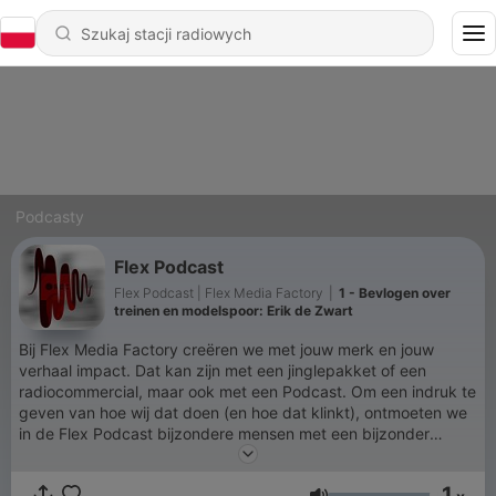
Podcasty
Flex Podcast
Flex Podcast | Flex Media Factory
|
1 - Bevlogen over
treinen en modelspoor: Erik de Zwart
Bij Flex Media Factory creëren we met jouw merk en jouw
verhaal impact. Dat kan zijn met een jinglepakket of een
radiocommercial, maar ook met een Podcast. Om een indruk te
geven van hoe wij dat doen (en hoe dat klinkt), ontmoeten we
in de Flex Podcast bijzondere mensen met een bijzonder
verhaal.
1