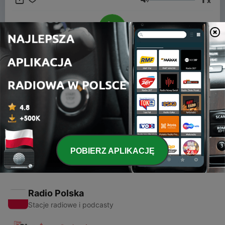
x
Głośność
00:00
00:00
Odcinki
-
1
Bevlogen over treinen en modelspoor: Erik de Zwart
05 wrz 2022
POBIERZ APLIKACJĘ
Radio Polska
Stacje radiowe i podcasty