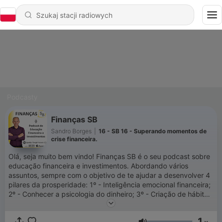
Podcasty
Finanças SB
Sandro Borges
|
16 - SB 16 - Superando momentos de
crise financeira.
Olá, seja muito bem vindo! Finanças SB é o seu podcast sobre
educação financeira e investimentos. Abordando vários
assuntos, sempre com o objetivo de te ajudar a desenvolver 4
pilares da prosperidade: 1º - Inteligência emocional financeira;
2º - Conhecer a psicologia do dinheiro; 3º - Criação de hábitos
e comportamentos financeiros enriquecedores; 4º - Regras
básicas dos investidores de sucesso; De maneira bem
1