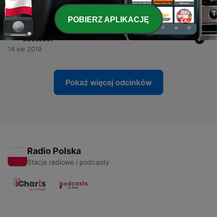
financeiro.
12 lis 2019
POBIERZ APLIKACJĘ
-
12
SB 12 - 5 princípios básicos dos investidores de
sucesso!
14 sie 2019
Pokaż więcej odcinków
Radio Polska
Stacje radiowe i podcasty