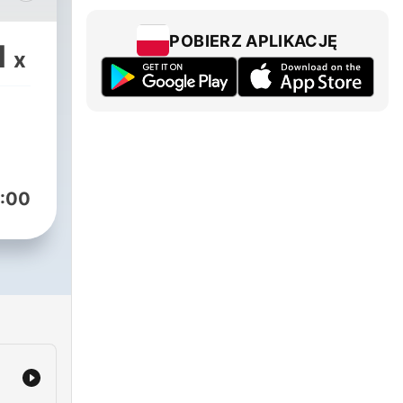
nymi
POBIERZ APLIKACJĘ
1
x
zy
i z
ia z
ki,
:00