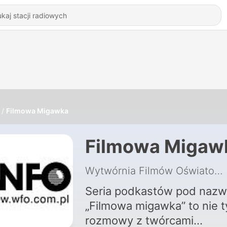
Filmowa Migawka
Filmowa Migaw
Wytwórnia Filmów Oświatowych
Seria podkastów pod naz
„Filmowa migawka” to nie t
rozmowy z twórcami