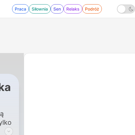
Praca
Siłownia
Sen
Relaks
Podróż
ka
|
136 - Katarzyna Figura o filmie „Podró
wą
ylko