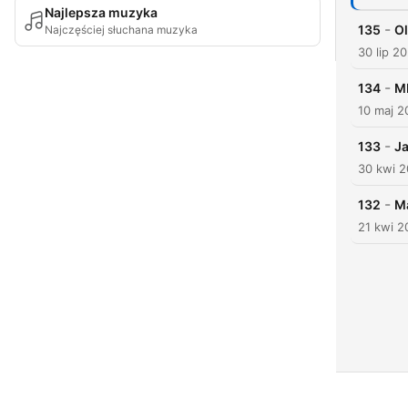
Najlepsza muzyka
-
135
O
Najczęściej słuchana muzyka
30 lip 2
-
134
MD
10 maj 2
-
133
Ja
30 kwi 
-
132
Ma
21 kwi 2