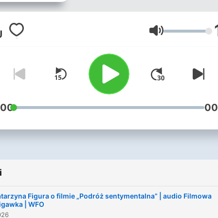
związanymi z Wytwórnią
Filmów Oświatowych, zna
w Polsce i na świecie
Głośność
reżyserami, operatorami c
innymi osobami związanym
branżą filmową. To spotkan
studentami Łódzkiej filmów
młodymi artystami, którzy
:00
00
dopiero wchodzą w świat
wielkiej kinematografii.
i
tarzyna Figura o filmie „Podróż sentymentalna” | audio Filmowa
igawka | WFO
026