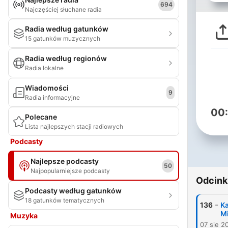
694
Najczęściej słuchane radia
Radia według gatunków
15 gatunków muzycznych
Radia według regionów
Radia lokalne
Wiadomości
9
Radia informacyjne
00
Polecane
Lista najlepszych stacji radiowych
Podcasty
Najlepsze podcasty
50
Najpopularniejsze podcasty
Odcink
Podcasty według gatunków
18 gatunków tematycznych
-
136
Ka
M
Muzyka
07 sie 2