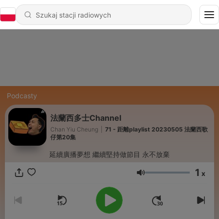
Podcasty
法蘭西多士Channel
Chan Yiu Cheung
|
71 - 距離playlist 20230505 法蘭西歌
仔第20集
延續廣播夢想 繼續堅持做節目 永不放棄
1
x
Głośność