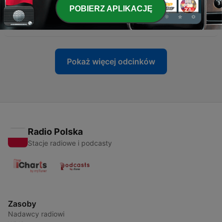
-
66
20230109 活恩電台(第四期) 第1集 主持：Peter,
POBIERZ APLIKACJĘ
Audrey, 特別嘉賓：西西
06 lut 2023
Pokaż więcej odcinków
Radio Polska
Stacje radiowe i podcasty
Zasoby
Nadawcy radiowi