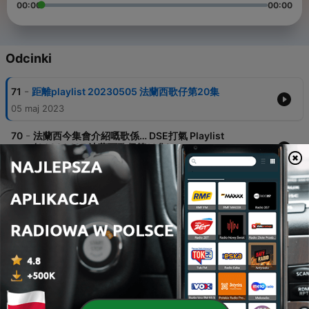
00:00
00:00
Odcinki
-
71
距離playlist 20230505 法蘭西歌仔第20集
05 maj 2023
-
70
法蘭西今集會介紹嘅歌係… DSE打氣 Playlist
(20230427 法蘭西歌仔第19集)
27 kwi 2023
-
68
20230405 趣聞短打第14集：清明時節...有咩依家講!
見到今年長假期嘅人流 就知復常啦?!! 孝子賢孫今年好
豪，好捨得洗錢！香港去澳門港珠澳大排長龍； 大陸人
嚟香港由陸路轉戰觀光船...
05 kwi 2023
-
67
20230211 法蘭西歌仔第17集：法蘭西今集會介紹嘅歌
係…Hello___
11 lut 2023