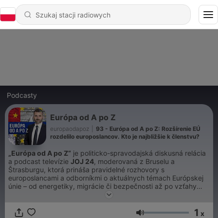
Podcasty
Európa od A po Z
europaodapoz
|
93 - Európa od A po Z: Rozšírenie EÚ
rozdelilo europoslancov. Kto je najbližšie k členstvu?
„Európa od A po Z“
je politicko-spravodajská diskusná relácia
a podcast televízie
JOJ 24
, moderovaná z Bruselu a
Štrasburgu, ktorá prináša pravidelné rozhovory s
europoslancami a odborníkmi o aktuálnych témach Európskej
únie – od energetiky, migrácie či bezpečnosti až po vzťahy
medzi štátmi EÚ a ich dopady na Slovensko. Relácia je
dostupná aj vo forme podcastu.
1
x
Głośność