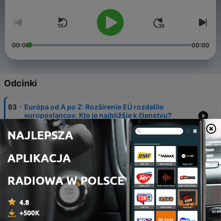
00:00
00:00
Odcinki
-
93
Európa od A po Z: Rozšírenie EÚ rozdelilo
europoslancov. Kto je najbližšie k členstvu?
10 lip 2026
-
92
Roth Neveďalová v Európa od A po Z: Veľmi sme
podcenili Čínu
09 lip 2026
-
91
Európa od A po Z: Aké budú priority nového
rozpočtu EÚ?
08 lip 2026