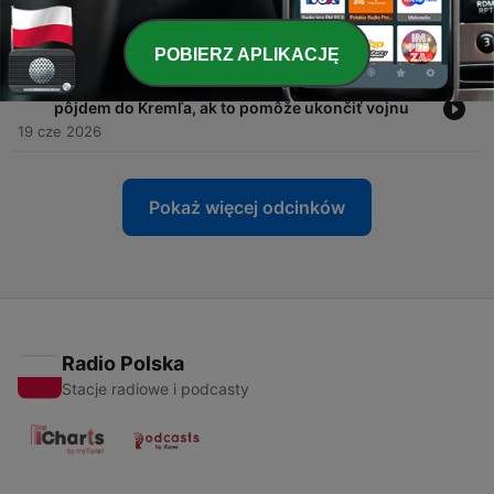
-
90
Wiezik v Európa od A po Z k rozširovaniu EÚ: Musí
to byť spravodlivý proces bez skratiek
23 cze 2026
POBIERZ APLIKACJĘ
-
89
Ondruš v Európa od A po Z: Ja aj kolenačky
pôjdem do Kremľa, ak to pomôže ukončiť vojnu
19 cze 2026
Pokaż więcej odcinków
Radio Polska
Stacje radiowe i podcasty