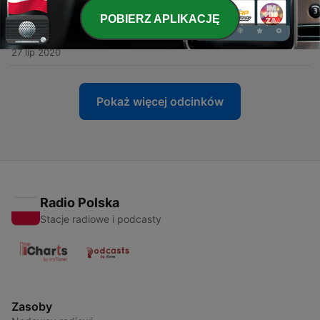
POBIERZ APLIKACJĘ
-
16
Paternidad atípica. Las implicaciones de tener una
familia homoparental
27 lip 2020
Pokaż więcej odcinków
Radio Polska
Stacje radiowe i podcasty
Zasoby