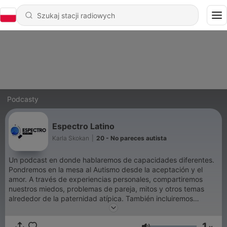
Podcasty
Espectro Latino
Karla Skokan
|
20 - No pareces autista
Un podcast en donde hablaremos de capacidades diferentes.
Pondremos en la mesa al Autismo desde la aceptación y el
amor. A través de experiencias personales, compartiremos
nuestros miedos, problemas de pareja, mitos y otros temas
alrededor de la paternidad atípica. También incluiremos
psicología, violencia intrafamiliar, bullying y muchos otros
temas de interés general, enfocados siempre en mejorar
1