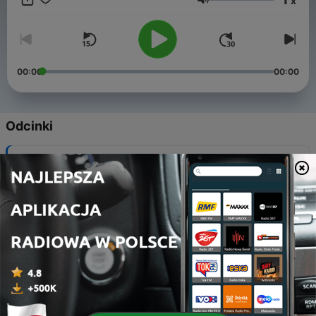
x
nuestra labor como padres de familia.
Głośność
Instagram:@espectro.latino Facebook: @espectrolatino
https://anchor.fm/espectrolatino Búscanos en Spotify, Apple y
Google podcasts como Espectro Latino
00:00
00:00
Odcinki
-
20
No pareces autista
14 cze 2023
-
19
Soy autista
12 kwi 2023
-
18
Mi historia con la histerectomía.
15 lip 2021
-
17
Hablemos de autismo e inclusión
02 kwi 2021